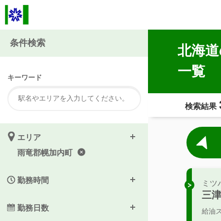
条件検索
北海道
一覧
キーワード
検索結果
エリア
雨竜郡幌加内町
勤務時間
ミツ
三
勤務日数
給油