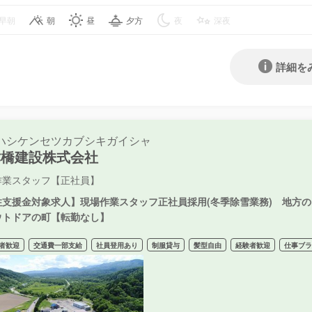
早朝
朝
昼
夕方
夜
深夜
詳細を
ハシケンセツカブシキガイシャ
津橋建設株式会社
作業スタッフ【正社員】
住支援金対象求人】現場作業スタッフ正社員採用(冬季除雪業務) 地方のイ
ウトドアの町【転勤なし】
者歓迎
交通費一部支給
社員登用あり
制服貸与
髪型自由
経験者歓迎
仕事ブラ