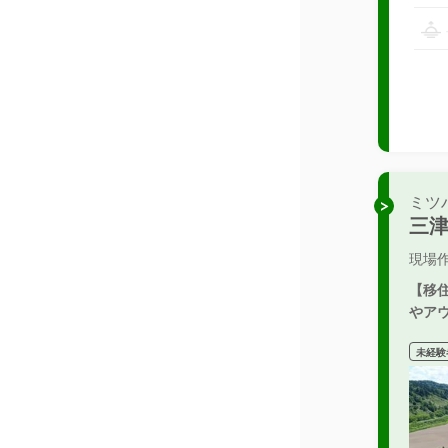
ミツ
三
現場
【移
やア
未経験