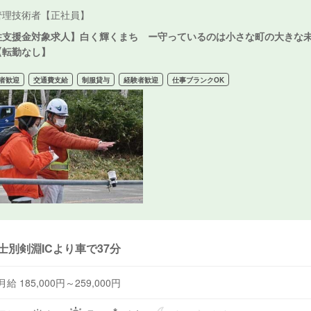
管理技術者【正社員】
住支援金対象求人】白く輝くまち ー守っているのは小さな町の大きな未来
【転勤なし】
者歓迎
交通費支給
制服貸与
経験者歓迎
仕事ブランクOK
士別剣淵ICより車で37分
月給 185,000円～259,000円