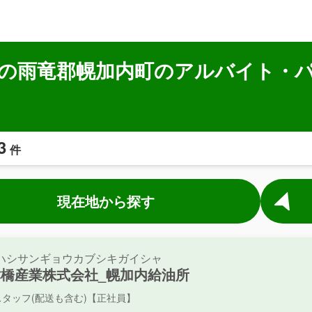
の雨竜郡幌加内町のアルバイト・
3
件
現在地から探す
ハシサンギョウカブシキガイシャ
津橋産業株式会社_幌加内給油所
スタッフ(配送も含む)【正社員】