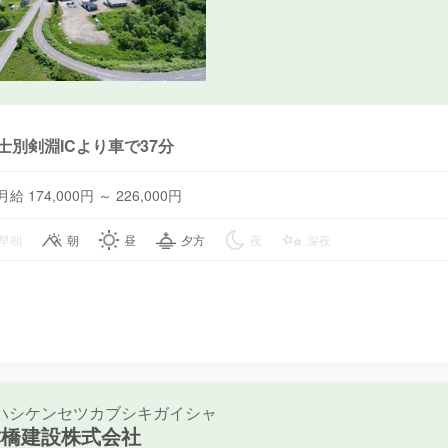
士別剣淵ICより車で37分
月給 174,000円 ～ 226,000円
早朝
朝
昼
夕方
夜
深夜
ハシケンセツカブシキガイシャ
津橋建設株式会社