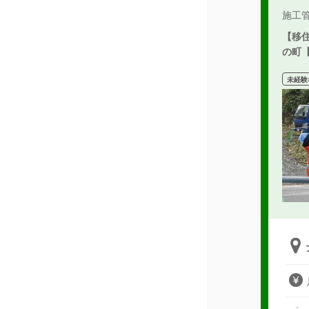
施工
【移
の町
未経験