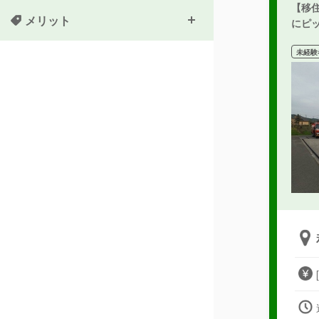
【移
メリット
にピ
未経験