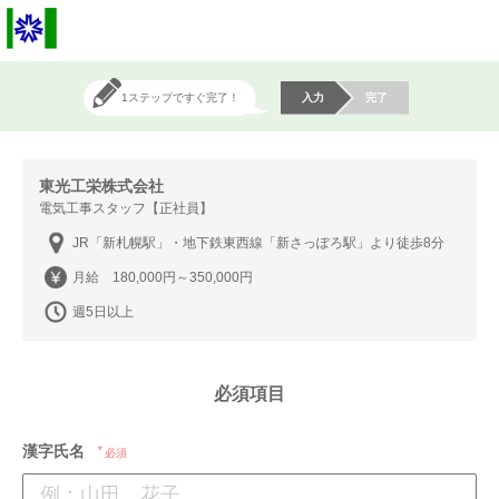
1ステップですぐ完了！
入力
完了
東光工栄株式会社
電気工事スタッフ【正社員】
JR「新札幌駅」・地下鉄東西線「新さっぽろ駅」より徒歩8分
月給 180,000円～350,000円
週5日以上
必須項目
漢字氏名
必須