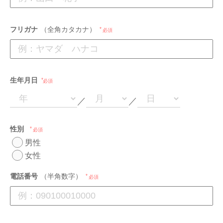
フリガナ
（全角カタカナ）
必須
生年月日
必須
／
／
性別
必須
男性
女性
電話番号
（半角数字）
必須