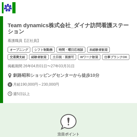
Team dynamics株式会社_ダイナ訪問看護ステー
ション
看護職員【正社員】
オープニング
シフト制勤務
時間・曜日応相談
未経験者歓迎
交通費支給
経験者歓迎
土日祝・面接可
Wワーク歓迎
仕事ブランクOK
掲載期間 26年04月01日〜27年03月31日
釧路昭和ショッピングセンターから徒歩10分
月給190,000円～230,000円
週5日以上
注目ポイント