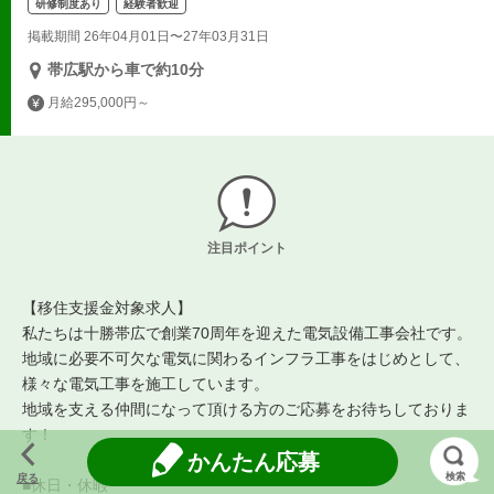
研修制度あり
経験者歓迎
掲載期間 26年04月01日〜27年03月31日
帯広駅から車で約10分
月給295,000円～
注目ポイント
【移住支援金対象求人】
私たちは十勝帯広で創業70周年を迎えた電気設備工事会社です。
地域に必要不可欠な電気に関わるインフラ工事をはじめとして、
様々な電気工事を施工しています。
地域を支える仲間になって頂ける方のご応募をお待ちしておりま
す！
かんたん応募
検索
戻る
■休日・休暇