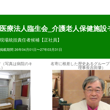
目ポイント
お仕事内容
医療法人臨生会_介護老人保健施設
現場統括責任者候補【正社員】
掲載期間 26年04月01日〜27年03月31日
ループです（写真は
吉田病院外観（JR名寄駅か
肇）