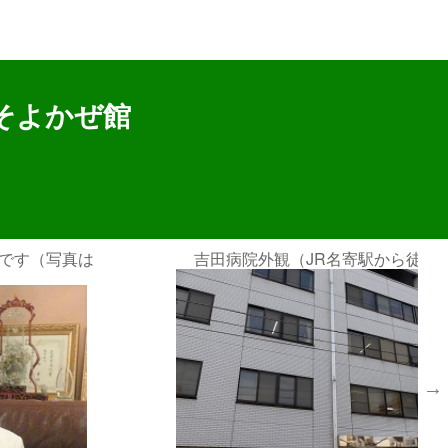
応募情報
そよかぜ館
ら徒歩6分）
病院の託児所を利用可能です（写真は病
ッズスペース）