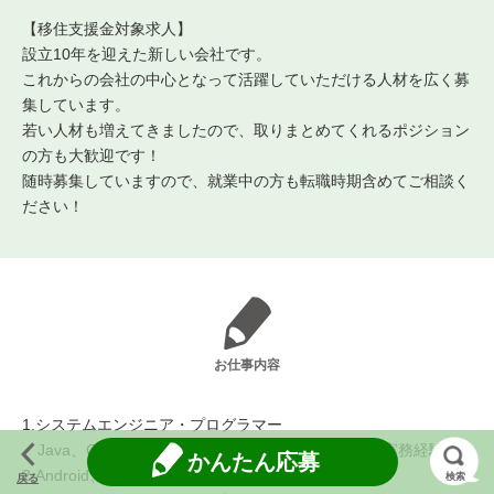
【移住支援金対象求人】
設立10年を迎えた新しい会社です。
これからの会社の中心となって活躍していただける人材を広く募
集しています。
若い人材も増えてきましたので、取りまとめてくれるポジション
の方も大歓迎です！
随時募集していますので、就業中の方も転職時期含めてご相談く
ださい！
お仕事内容
1.システムエンジニア・プログラマー
Java、C++、Javascript、PHP、.net、python等の実務経験者
かんたん応募
2.Android、iOSアプリ開発エンジニア
検索
戻る