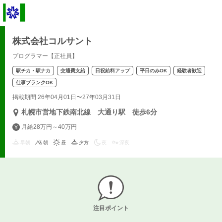
株式会社コルサント
プログラマー【正社員】
駅チカ・駅ナカ
交通費支給
日祝給料アップ
平日のみOK
経験者歓迎
仕事ブランクOK
掲載期間 26年04月01日〜27年03月31日
札幌市営地下鉄南北線 大通り駅 徒歩6分
月給28万円～40万円
早朝
朝
昼
夕方
夜
深夜
注目ポイント