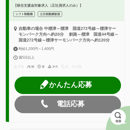
【移住支援金対象求人（正社員求人のみ）】
シフト制勤務
土日祝勤務歓迎
自動車の場合 中標津～標津 国道272号線～標津サー
モンパーク方向へ約20分 釧路～標津 国道44号線～
国道272号線～標津サーモンパーク方向へ約120分
時給1,200円～1,400円
週5日以上
早朝
朝
昼
夕方
夜
深夜
かんたん応募
電話応募
検索