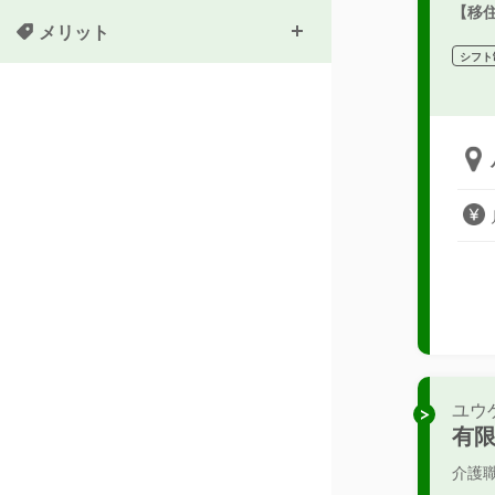
【移
メリット
シフト
ユウ
有
介護