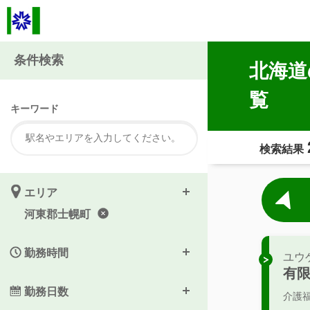
条件検索
北海道
覧
キーワード
検索結果
エリア
河東郡士幌町
勤務時間
ユウ
有
勤務日数
介護