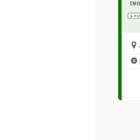
【移
シフト