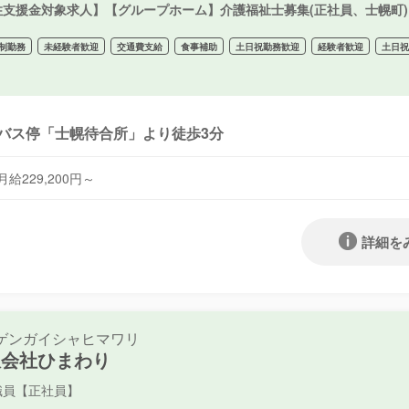
住支援金対象求人】【グループホーム】介護福祉士募集(正社員、士幌町)
制勤務
未経験者歓迎
交通費支給
食事補助
土日祝勤務歓迎
経験者歓迎
土日
バス停「士幌待合所」より徒歩3分
月給229,200円～
詳細を
ゲンガイシャヒマワリ
限会社ひまわり
職員【正社員】