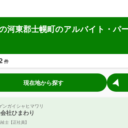
の河東郡士幌町のアルバイト・パ
2
件
現在地から探す
ゲンガイシャヒマワリ
限会社ひまわり
福祉士【正社員】