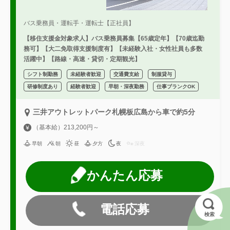
バス乗務員・運転手・運転士【正社員】
【移住支援金対象求人】バス乗務員募集【65歳定年】【70歳迄勤
務可】【大二免取得支援制度有】【未経験入社・女性社員も多数
活躍中】【路線・高速・貸切・定期観光】
シフト制勤務
未経験者歓迎
交通費支給
制服貸与
研修制度あり
経験者歓迎
早朝・深夜勤務
仕事ブランクOK
三井アウトレットパーク札幌板広島から車で約5分
（基本給）213,200円～
早朝
朝
昼
夕方
夜
深夜
かんたん応募
電話応募
検索